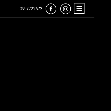
דלג לתוכן
דלג לסרגל הניווט
קופינאס
לעמוד
09-7722672
באינסטגרם
הפייסבוק
של
קופינאס