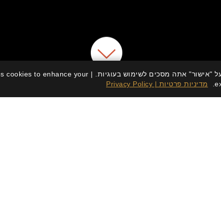
האתר משתמש בעוגיות (Cookies) לשיפור חוויית הגלישה. בלחיצה על "אישור" אתה מסכים לשימוש בעוגיו
e
מדיניות פרטיות | Privacy Policy
יטלקי ים תיכוני בלב 
 לקופינאס, המקום בו ביסטרו איטלקי-ים תיכוני עשיר ותוסס פוג